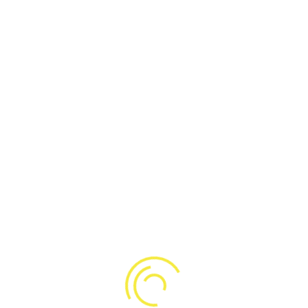
ابری از گرد و غبار قابل اشتعال به طور مکرر یا مداوم حاضر است.
وسایل ATEX باید با الزامات و استانداردهای خاص هر منطقه و دسته
مطابقت داشته باشند. همچنین باید با لوگوی ATEX و یک مجموعه
کد که سطح حفاظت، نوع حفاظت، گروه گاز یا گرد و غبار، کلاس دما و
سایر اطلاعات مربوط را نشان می دهد، علامت گذاری شوند.
اشتراک گذاری :